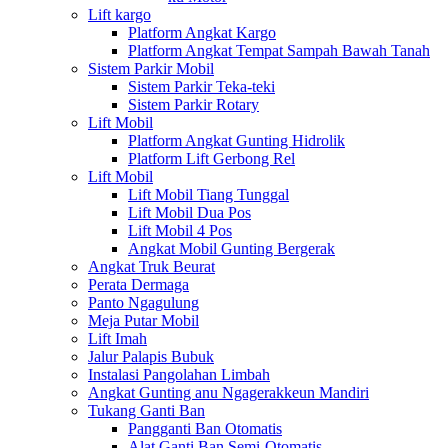
Lift kargo
Platform Angkat Kargo
Platform Angkat Tempat Sampah Bawah Tanah
Sistem Parkir Mobil
Sistem Parkir Teka-teki
Sistem Parkir Rotary
Lift Mobil
Platform Angkat Gunting Hidrolik
Platform Lift Gerbong Rel
Lift Mobil
Lift Mobil Tiang Tunggal
Lift Mobil Dua Pos
Lift Mobil 4 Pos
Angkat Mobil Gunting Bergerak
Angkat Truk Beurat
Perata Dermaga
Panto Ngagulung
Meja Putar Mobil
Lift Imah
Jalur Palapis Bubuk
Instalasi Pangolahan Limbah
Angkat Gunting anu Ngagerakkeun Mandiri
Tukang Ganti Ban
Pangganti Ban Otomatis
Alat Ganti Ban Semi-Otomatis