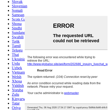
Slovak
Slovenian
Somali
Samoan
Scots Gaelic
Shona
Sindhi
Sundanese
Swahili
Tajik
Tamil
Telugu
Thai
Ukrainian
Urdu
Uzbek
Vietnamese
Welsh
Xhosa
Yiddish
Yoruba
Zulu
Kinyarwanda
Tatar
Oriya