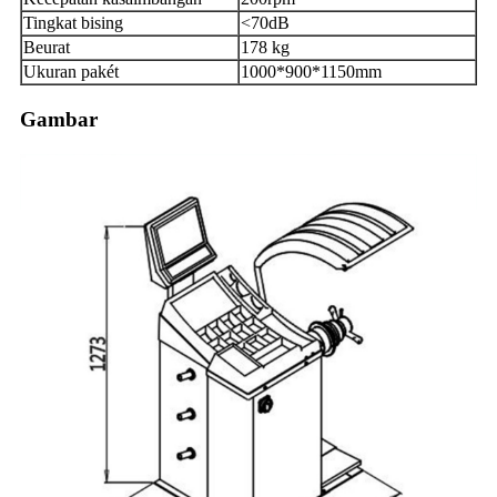
Tingkat bising
<70dB
Beurat
178 kg
Ukuran pakét
1000*900*1150mm
Gambar