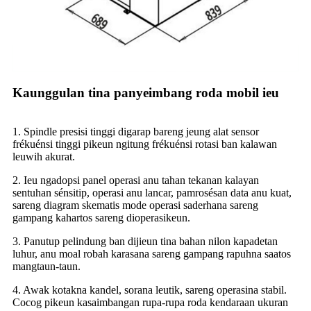
Kaunggulan tina panyeimbang roda mobil ieu
1. Spindle presisi tinggi digarap bareng jeung alat sensor
frékuénsi tinggi pikeun ngitung frékuénsi rotasi ban kalawan
leuwih akurat.
2. Ieu ngadopsi panel operasi anu tahan tekanan kalayan
sentuhan sénsitip, operasi anu lancar, pamrosésan data anu kuat,
sareng diagram skematis mode operasi saderhana sareng
gampang kahartos sareng dioperasikeun.
3. Panutup pelindung ban dijieun tina bahan nilon kapadetan
luhur, anu moal robah karasana sareng gampang rapuhna saatos
mangtaun-taun.
4. Awak kotakna kandel, sorana leutik, sareng operasina stabil.
Cocog pikeun kasaimbangan rupa-rupa roda kendaraan ukuran