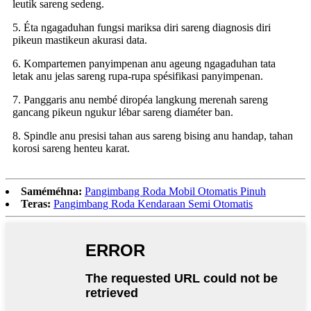
leutik sareng sedeng.
5. Éta ngagaduhan fungsi mariksa diri sareng diagnosis diri
pikeun mastikeun akurasi data.
6. Kompartemen panyimpenan anu ageung ngagaduhan tata
letak anu jelas sareng rupa-rupa spésifikasi panyimpenan.
7. Panggaris anu nembé diropéa langkung merenah sareng
gancang pikeun ngukur lébar sareng diaméter ban.
8. Spindle anu presisi tahan aus sareng bising anu handap, tahan
korosi sareng henteu karat.
Saméméhna:
Pangimbang Roda Mobil Otomatis Pinuh
Teras:
Pangimbang Roda Kendaraan Semi Otomatis