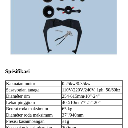
Spésifikasi
Kakuatan motor
0.25kw/0.35kw
Sasayogian tanaga
110V/220V/240V, 1ph, 50/60hz
Diaméter rim
254-615mm/10”-24”
Lebar pinggiran
40-510mm”/1.5”-20”
Beurat roda maksimum
65 kg
Diaméter roda maksimum
37”/940mm
Presisi kasaimbangan
±1g
Kecepatan kasaimbangan
200rpm