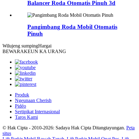
Balancer Roda Otomatis Pinuh 3d
Pangimbang Roda Mobil Otomatis
Pinuh
Wilujeng sumping
Hargai
BEWARAKEUN KA URANG
Produk
Ngeunaan Cherish
Pidéo
Sertipikat Internasional
Taros Kami
© Hak Cipta - 2010-2026: Sadaya Hak Cipta Ditangtayungan.
Peta
situs
Lift Parkir Mobil Bawah Tanah
,
Lift Parkir Mobil Opat Pos
,
Lift